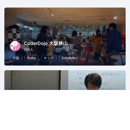
CoderDojo 大阪狭山
299人
大阪
Ruby
キッズ
Scratch
子供向けプログラミング
OSS Gate
1486人
東京
オープンソース